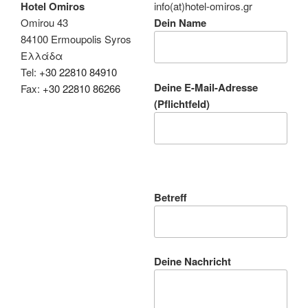
Hotel Omiros
info(at)hotel-omiros.gr
Omirou 43
Dein Name
84100 Ermoupolis Syros
Ελλάδα
Tel:
+30 22810 84910
Deine E-Mail-Adresse
Fax:
+30 22810 86266
(Pflichtfeld)
P
l
Betreff
e
a
s
e
Deine Nachricht
l
e
a