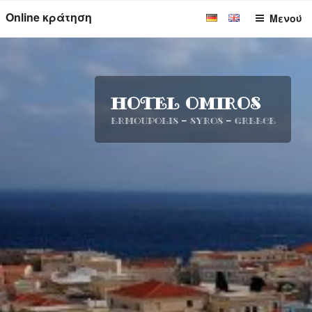
Μετάβαση
Online κράτηση
Μενού
στο
περιεχόμενο
HOTEL OMIROS
Ermoupolis – Syros – Greece