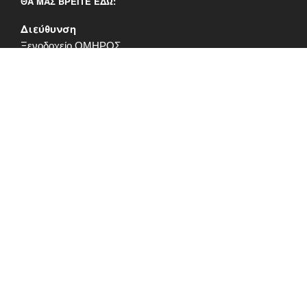
ΘΑ ΜΑΣ ΒΡΕΊΤΕ ΕΔΏ:
Διεύθυνση
Ξενοδοχείο ΟΜΗΡΟΣ
Ομήρου 43
84100 Ερμούπολη
Σύρος
Τηλ:
+30 22810 84910
Φαξ:
+30 22810 86266
@ Facebook
Επαφή
Στοιχεία έκδοσης
Προστασία
Δεδομένων