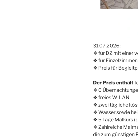
31.07.2026:
❖ für DZ mit einer 
❖ für Einzelzimmer:
❖ Preis für Begleit
Der Preis enthält
f
❖ 6 Übernachtunge
❖ freies W-LAN
❖ zwei tägliche kö
❖ Wasser sowie heiß
❖ 5 Tage Malkurs (di
❖ Zahlreiche Malma
die zum günstigen P