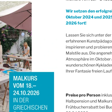
Wir setzen den erfolgr
Oktober 2024 und 2025
2026 fort!
Lassen Sie sich unter der
erfahrenen Kunstpädag
inspirieren und probiere
Malstile aus. Die angene
Atmosphäre im Oktober 
wunderschönen Kykladen
Ihrer ­Fantasie freien Lau
Preise pro Person
inklu
Halbpension und Malkurs
Frühbucherrabatt bei Bu