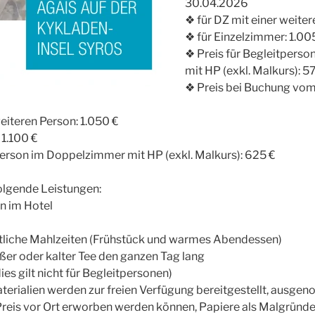
30.04.2026
❖ für DZ mit einer weite
❖ für Einzelzimmer: 1.00
❖ Preis für Begleitpers
mit HP (exkl. Malkurs): 5
❖ Preis bei Buchung vom
weiteren Person: 1.050 €
 1.100 €
person im Doppelzimmer mit HP (exkl. Malkurs): 625 €
olgende Leistungen:
n im Hotel
stliche Mahlzeiten (Frühstück und warmes Abendessen)
er oder kalter Tee den ganzen Tag lang
es gilt nicht für Begleitpersonen)
terialien werden zur freien Verfügung bereitgestellt, ausg
reis vor Ort erworben werden können, Papiere als Malgründe 