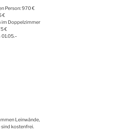
ren Person: 970 €
5 €
on im Doppelzimmer
75 €
 01.05.–
enommen Leinwände,
sind kostenfrei.