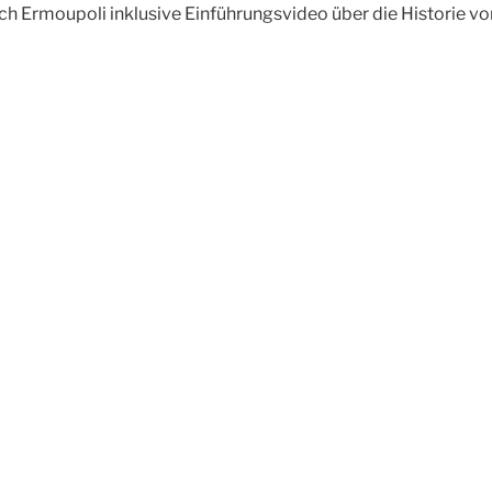
h Ermoupoli inklusive Einführungsvideo über die Historie vo
igation
r 2025