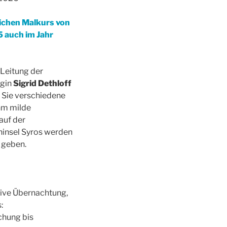
eichen Malkurs von
 auch im Jahr
 Leitung der
ogin
Sigrid Dethloff
n Sie verschiedene
hm milde
auf der
insel Syros werden
f geben.
sive Übernachtung,
:
chung bis